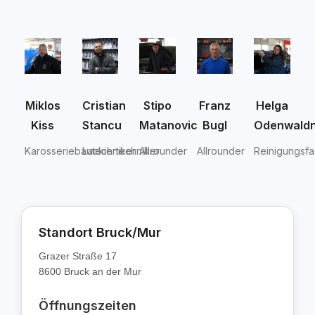
Miklos
Cristian
Stipo
Franz
Helga
Kiss
Stancu
Matanovic
Bugl
Odenwald
Karosseriebautechniker
Lackiertechniker
Allrounder
Allrounder
Reinigungsfa
Standort Bruck/Mur
Grazer Straße 17
8600 Bruck an der Mur
Öffnungszeiten