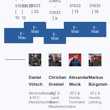
-
-
03862
51633
51633
51633
51633
51633
-
| 20
| 13
| 19
|
|
51633
10
12
| 9
E-
E-
E-
Mail
Mail
Mail
E-
E-
E-
Mail
Mail
Mail
Daniel
Christian
Alexandar
Markus
Vötsch
Greimel
Mocik
Bürgstein
Werkstattleitung
KFZ &
KFZ &
KFZ &
& KFZ-
Land
Honda-
Honda-
Meistertechniker
Rover-
Techniker
Lehrling
Meistertechniker