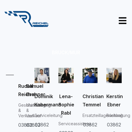
BRUCK/MUR
Rudolf
Samuel
Reichel
Brunner
Dominik
Christian
Kerstin
Lena-
Kobermann
Temmel
Ebner
Sophie
Geschäftsleitung
Marketing
&
&
Rabl
Serviceleitung
Ersatzteillagerleitung
Buchhaltung
Verkauf
Verkauf
Serviceassistenz
03862
03862
03862
03862
03862
-
-
-