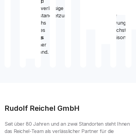
Fahrzeug
und
Abwicklung
Ihrer
und
sicher
zuverlässige
mit
Räder
unko
auf
Instandsetzung
der
für
Österreichs
–
Versicherung.
die
Straßen
alles
nächste
unterwegs
aus
Saison.
ist.
einer
Hand.
Rudolf Reichel GmbH
Seit über 80 Jahren und an zwei Standorten steht Ihnen
das Reichel-Team als verlässlicher Partner für die