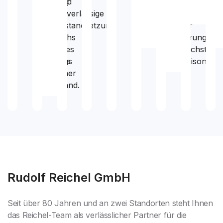
Fahrzeug
und
Abwicklung
Ihrer
und
sicher
zuverlässige
mit
Räder
unko
auf
Instandsetzung
der
für
Österreichs
–
Versicherung.
die
Straßen
alles
nächste
unterwegs
aus
Saison.
ist.
einer
Hand.
Rudolf Reichel GmbH
Seit über 80 Jahren und an zwei Standorten steht Ihnen
das Reichel-Team als verlässlicher Partner für die